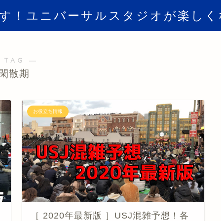
倒す！ユニバーサルスタジオが楽しく
 TAG ―
閑散期
お役立ち情報
［ 2020年最新版 ］USJ混雑予想！各