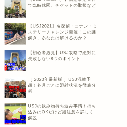
で臨時休園、チケットの取扱など
【USJ2021】名探偵・コナン・ミ
ステリーチャレンジ開催！この謎
解き、あなたは解けるのか？
【初心者必見】USJ攻略で絶対に
失敗しない8つのポイント
［ 2020年最新版 ］USJ混雑予
想！各月ごとに混雑状況を徹底分
析
USJの飲み物持ち込み事情！持ち
込みはOKだけど諸注意を詳しく
解説