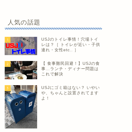
人気の話題
USJのトイレ事情！穴場トイ
1
レは？［ トイレが近い・子供
連れ・女性etc.. ］
【 食事難民回避！】USJの食
2
事…ランチ・ディナー問題は
これで解決
USJにゴミ箱はない？ いやい
3
や、ちゃんと設置されてます
よ！