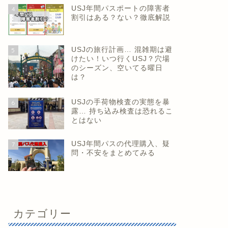
USJ年間パスポートの障害者
4
割引はある？ない？徹底解説
USJの旅行計画… 混雑期は避
5
けたい！いつ行くUSJ？穴場
のシーズン、空いてる曜日
は？
USJの手荷物検査の実態を暴
6
露… 持ち込み検査は恐れるこ
とはない
USJ年間パスの代理購入、疑
7
問・不安をまとめてみる
カテゴリー