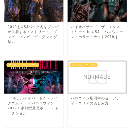
2019もUSJパーク内をゾンビ
バイオハザード・ザ・エクス
が徘徊する！ストリート・ゾ
トリーム in USJ［ ハロウィー
ンビ、ゾンビ・デ・ダンスが
ン・ホラー・ナイト2019 ］
魅力
サプライズ・ハロウィーン
大人ハロウィーン2018
［ ホテルアルバート2 〜レイ
ハロウィン期間中のセーフテ
クエム〜 ］USJハロウィン
ィ・エリアの楽しみ方
2019！参加型最恐ホラーアト
ラクション