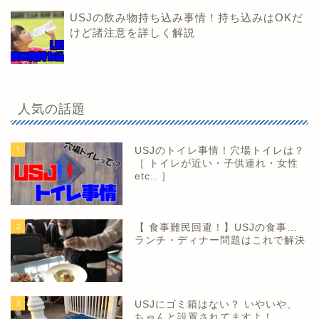
USJの飲み物持ち込み事情！持ち込みはOKだ
けど諸注意を詳しく解説
人気の話題
1
USJのトイレ事情！穴場トイレは？
［ トイレが近い・子供連れ・女性
etc.. ］
2
【 食事難民回避！】USJの食事…
ランチ・ディナー問題はこれで解決
3
USJにゴミ箱はない？ いやいや、
ちゃんと設置されてますよ！