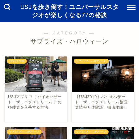
USJを歩き倒す！ユニバーサルスタ
ジオが楽しくなる77の秘訣
― CATEGORY ―
サプライズ・ハロウィーン
お役立ち情報
サプライズ・ハロウィーン
USJアプリで［ バイオハザー
【USJ2019】バイオハザー
ド・ザ・エクストリーム ］の
ド・ザ・エクストリーム整理
整理券を入手する方法
券情報と体験談、徹底攻略♪
サプライズ・ハロウィーン
サプライズ・ハロウィーン