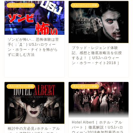
大人ハロウィーン2018
大人ハロウィーン2018
ゾンビが怖い… 恐怖体験は苦
手( ；´Д｀) USJハロウィー
ブラッド・レジェンド体験
ン・ホラー・ナイトを怖がら
記、感想と徹底攻略法を伝授
ずに楽しむ方法
するよ！［ USJハロウィー
ン・ホラー・ナイト2018 ］
大人ハロウィーン2018
大人ハロウィーン2018
Hotel Albert［ ホテル・アル
バート ］徹底解説！USJハロ
検討中の方必見♪ホテル・アル
ウィーン2018参加型最恐ホラ