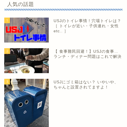
人気の話題
1
USJのトイレ事情！穴場トイレは？
［ トイレが近い・子供連れ・女性
etc.. ］
2
【 食事難民回避！】USJの食事…
ランチ・ディナー問題はこれで解決
3
USJにゴミ箱はない？ いやいや、
ちゃんと設置されてますよ！