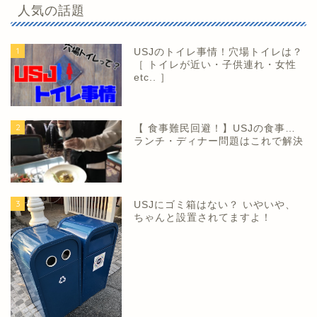
人気の話題
1
USJのトイレ事情！穴場トイレは？
［ トイレが近い・子供連れ・女性
etc.. ］
2
【 食事難民回避！】USJの食事…
ランチ・ディナー問題はこれで解決
3
USJにゴミ箱はない？ いやいや、
ちゃんと設置されてますよ！