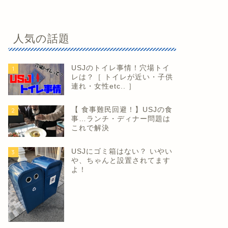
人気の話題
USJのトイレ事情！穴場トイ
1
レは？［ トイレが近い・子供
連れ・女性etc.. ］
【 食事難民回避！】USJの食
2
事…ランチ・ディナー問題は
これで解決
USJにゴミ箱はない？ いやい
3
や、ちゃんと設置されてます
よ！