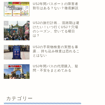
USJ年間パスポートの障害者
4
割引はある？ない？徹底解説
USJの旅行計画… 混雑期は避
5
けたい！いつ行くUSJ？穴場
のシーズン、空いてる曜日
は？
USJの手荷物検査の実態を暴
6
露… 持ち込み検査は恐れるこ
とはない
USJ年間パスの代理購入、疑
7
問・不安をまとめてみる
カテゴリー