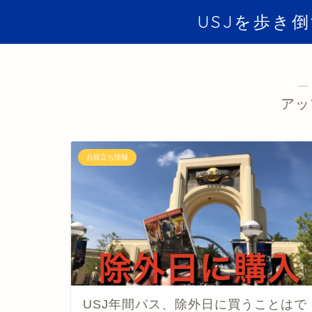
USJを歩き
―
アッ
お役立ち情報
USJ年間パス、除外日に買うことはで