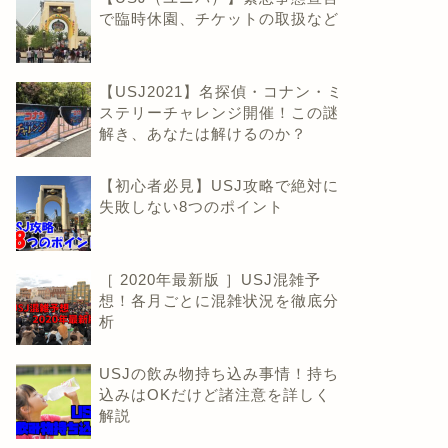
で臨時休園、チケットの取扱など
【USJ2021】名探偵・コナン・ミ
ステリーチャレンジ開催！この謎
解き、あなたは解けるのか？
【初心者必見】USJ攻略で絶対に
失敗しない8つのポイント
［ 2020年最新版 ］USJ混雑予
想！各月ごとに混雑状況を徹底分
析
USJの飲み物持ち込み事情！持ち
込みはOKだけど諸注意を詳しく
解説