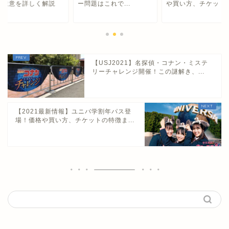
諸注意を詳しく解説
ー問題はこれで...
や買い方、チケットの.
【USJ2021】名探偵・コナン・ミステ
リーチャレンジ開催！この謎解き、...
【2021最新情報】ユニバ学割年パス登
場！価格や買い方、チケットの特徴ま...