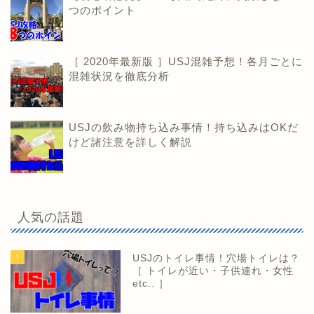
つのポイント
［ 2020年最新版 ］USJ混雑予想！各月ごとに
混雑状況を徹底分析
USJの飲み物持ち込み事情！持ち込みはOKだ
けど諸注意を詳しく解説
人気の話題
1
USJのトイレ事情！穴場トイレは？
［ トイレが近い・子供連れ・女性
etc.. ］