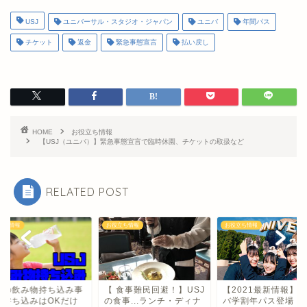
USJ
ユニバーサル・スタジオ・ジャパン
ユニバ
年間パス
チケット
返金
緊急事態宣言
払い戻し
HOME
お役立ち情報
【USJ（ユニバ）】緊急事態宣言で臨時休園、チケットの取扱など
RELATED POST
立ち情報
お役立ち情報
お役立ち情報
SJの飲み物持ち込み事
【 食事難民回避！】USJ
【2021最新情報】
！持ち込みはOKだけ
の食事...ランチ・ディナ
バ学割年パス登場！