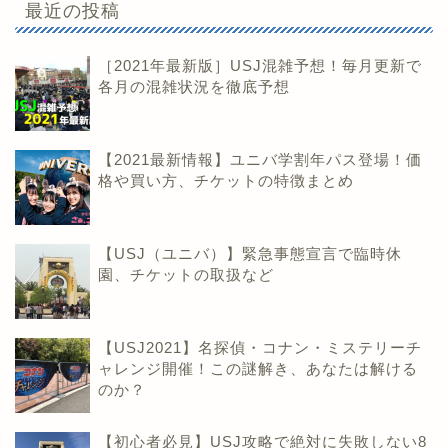
最近の投稿
［2021年最新版］USJ混雑予想！毎月更新で
各月の混雑状況を徹底予想
【2021最新情報】ユニバ学割年パス登場！価
格や買い方、チケットの特徴まとめ
【USJ（ユニバ）】緊急事態宣言で臨時休
園、チケットの取扱など
【USJ2021】名探偵・コナン・ミステリーチ
ャレンジ開催！この謎解き、あなたは解ける
のか？
【初心者必見】USJ攻略で絶対に失敗しない8