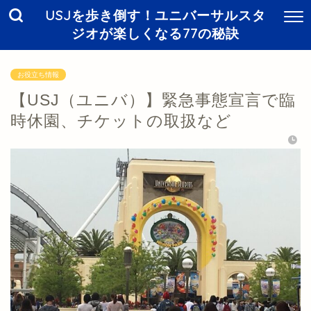
USJを歩き倒す！ユニバーサルスタ
ジオが楽しくなる77の秘訣
お役立ち情報
【USJ（ユニバ）】緊急事態宣言で臨
時休園、チケットの取扱など