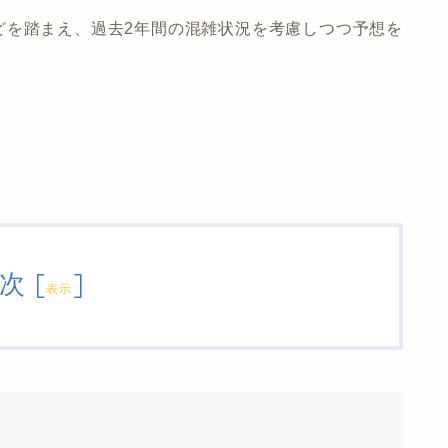
どを踏まえ、過去2年間の混雑状況を考慮しつつ予想を
次
[
]
表示