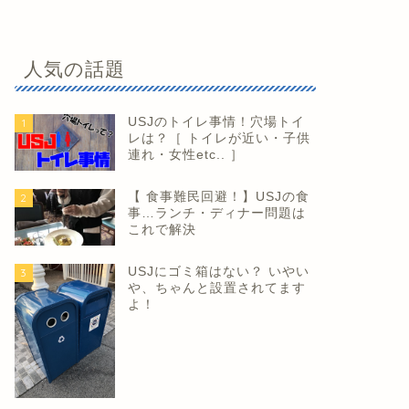
人気の話題
USJのトイレ事情！穴場トイ
1
レは？［ トイレが近い・子供
連れ・女性etc.. ］
【 食事難民回避！】USJの食
2
事…ランチ・ディナー問題は
これで解決
USJにゴミ箱はない？ いやい
3
や、ちゃんと設置されてます
よ！