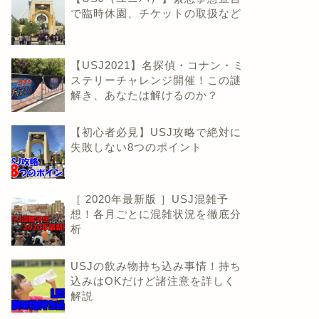
で臨時休園、チケットの取扱など
【USJ2021】名探偵・コナン・ミ
ステリーチャレンジ開催！この謎
解き、あなたは解けるのか？
【初心者必見】USJ攻略で絶対に
失敗しない8つのポイント
［ 2020年最新版 ］USJ混雑予
想！各月ごとに混雑状況を徹底分
析
USJの飲み物持ち込み事情！持ち
込みはOKだけど諸注意を詳しく
解説