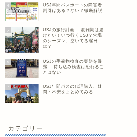
USJ年間パスポートの障害者
4
割引はある？ない？徹底解説
USJの旅行計画… 混雑期は避
5
けたい！いつ行くUSJ？穴場
のシーズン、空いてる曜日
は？
USJの手荷物検査の実態を暴
6
露… 持ち込み検査は恐れるこ
とはない
USJ年間パスの代理購入、疑
7
問・不安をまとめてみる
カテゴリー