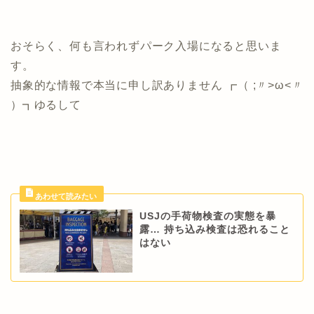
おそらく、何も言われずパーク入場になると思いま
す。
抽象的な情報で本当に申し訳ありません ┏（ ;〃>ω<〃
）┓ゆるして
USJの手荷物検査の実態を暴
露… 持ち込み検査は恐れること
はない